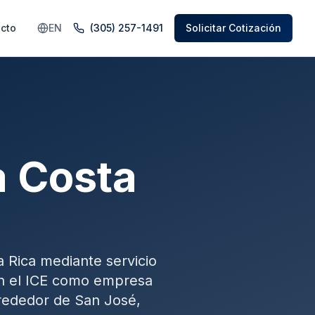
cto
EN
(305) 257-1491
Solicitar Cotización
a Costa
 Rica mediante servicio
on el ICE como empresa
lrededor de San José,