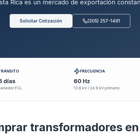
sta Rica es un mercado de exportación constan
Solicitar Cotización
(305) 257-1491
TRÁNSITO
FRECUENCIA
6
días
60
Hz
tenedor FCL
13.8 kV / 24.9 kV
primario
mprar transformadores en