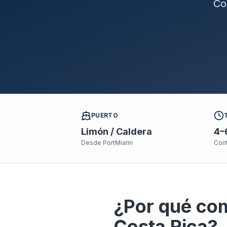
Co
PUERTO
Limón / Caldera
4–
Desde PortMiami
Con
¿Por qué co
Costa Rica?