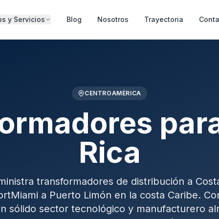
s y Servicios
Blog
Nosotros
Trayectoria
Conta
CENTROAMÉRICA
ormadores par
Rica
inistra transformadores de distribución a Costa
rtMiami a Puerto Limón en la costa Caribe. C
 un sólido sector tecnológico y manufacturero a